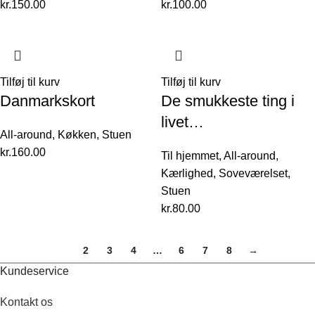
kr.
150.00
kr.
100.00
Tilføj til kurv
Tilføj til kurv
Danmarkskort
De smukkeste ting i
livet…
All-around
,
Køkken
,
Stuen
kr.
160.00
Til hjemmet
,
All-around
,
Kærlighed
,
Soveværelset
,
Stuen
kr.
80.00
1
2
3
4
…
6
7
8
→
Kundeservice
Kontakt os