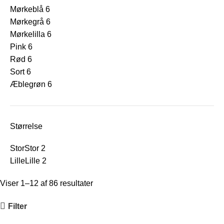
Mørkeblå
6
Mørkegrå
6
Mørkelilla
6
Pink
6
Rød
6
Sort
6
Æblegrøn
6
Størrelse
Stor
Stor
2
Lille
Lille
2
Viser 1–12 af 86 resultater
Filter