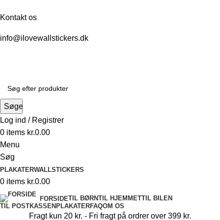
Kontakt os
info@ilovewallstickers.dk
Søge
Log ind / Registrer
0
items
kr.
0.00
Menu
Søg
PLAKATER
WALLSTICKERS
0
items
kr.
0.00
TIL BØRN
TIL HJEMMET
TIL BILEN
FORSIDE
TIL POSTKASSEN
PLAKATER
FAQ
OM OS
Fragt kun 20 kr. - Fri fragt på ordrer over 399 kr.