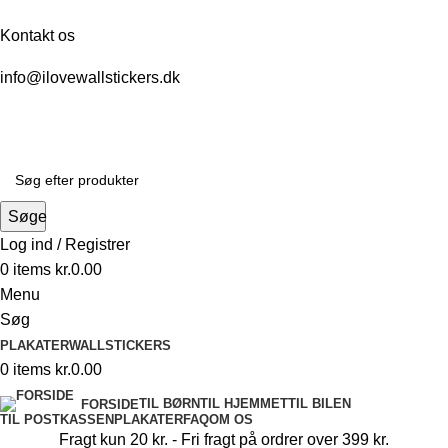
Kontakt os
info@ilovewallstickers.dk
Søge
Log ind / Registrer
0
items
kr.
0.00
Menu
Søg
PLAKATER
WALLSTICKERS
0
items
kr.
0.00
TIL BØRN
TIL HJEMMET
TIL BILEN
FORSIDE
TIL POSTKASSEN
PLAKATER
FAQ
OM OS
Fragt kun 20 kr. - Fri fragt på ordrer over 399 kr.