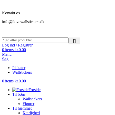
Kontakt os
info@ilovewallstickers.dk
Log ind / Registrer
0
items
kr.
0.00
Menu
Søg
Plakater
Wallstickers
0
items
kr.
0.00
Forside
Til børn
Wallstickers
Figurer
Til hjemmet
Kærlighed