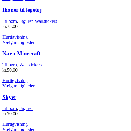
varesiden
vare
har
Ikoner til legetøj
flere
varianter.
Til børn
,
Figurer
,
Wallstickers
Mulighederne
kr.
75.00
kan
vælges
Hurtigvisning
på
Dette
Vælg muligheder
varesiden
vare
har
Navn Minecraft
flere
varianter.
Til børn
,
Wallstickers
Mulighederne
kr.
50.00
kan
vælges
Hurtigvisning
på
Dette
Vælg muligheder
varesiden
vare
har
Skyer
flere
varianter.
Til børn
,
Figurer
Mulighederne
kr.
50.00
kan
vælges
Hurtigvisning
på
Dette
Vælg muligheder