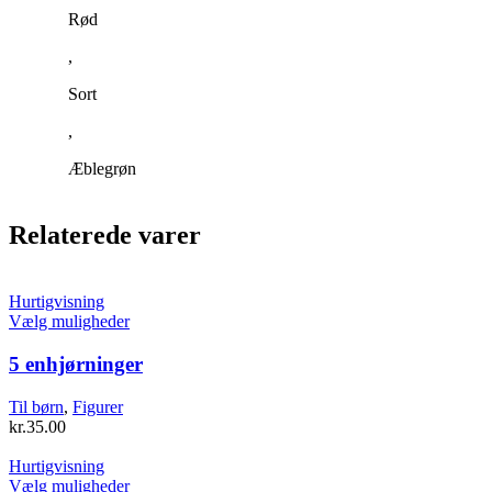
Rød
,
Sort
,
Æblegrøn
Relaterede varer
Hurtigvisning
Dette
Vælg muligheder
vare
har
5 enhjørninger
flere
varianter.
Til børn
,
Figurer
Mulighederne
kr.
35.00
kan
vælges
Hurtigvisning
på
Dette
Vælg muligheder