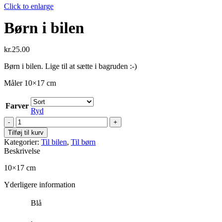
Click to enlarge
Børn i bilen
kr.
25.00
Børn i bilen. Lige til at sætte i bagruden :-)
Måler 10×17 cm
Farver
Ryd
Børn
i
Tilføj til kurv
bilen
Kategorier:
Til bilen
,
Til børn
antal
Beskrivelse
10×17 cm
Yderligere information
Blå
,