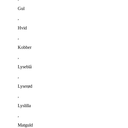
Gul
,
Hvid
,
Kobber
,
Lyseblå
,
Lyserød
,
Lyslilla
,
Matguld