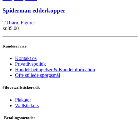
varesiden
vare
har
Spiderman edderkopper
flere
varianter.
Til børn
,
Figurer
Mulighederne
kr.
35.00
kan
vælges
på
Kundeservice
varesiden
Kontakt os
Privatlivspolitik
Handelsbetingelser & Kundeinformation
Ofte stillede spørgsmål
#ilovewallstickers.dk
Plakater
Wallstickers
Betalingsmetoder