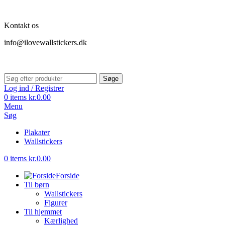
Kontakt os
info@ilovewallstickers.dk
Søge
Log ind / Registrer
0
items
kr.
0.00
Menu
Søg
Plakater
Wallstickers
0
items
kr.
0.00
Forside
Til børn
Wallstickers
Figurer
Til hjemmet
Kærlighed