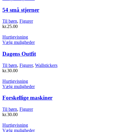
varesiden
vare
har
54 små stjerner
flere
varianter.
Til børn
,
Figurer
Mulighederne
kr.
25.00
kan
vælges
Hurtigvisning
på
Dette
Vælg muligheder
varesiden
vare
har
Dagens Outfit
flere
varianter.
Til børn
,
Figurer
,
Wallstickers
Mulighederne
kr.
30.00
kan
vælges
Hurtigvisning
på
Dette
Vælg muligheder
varesiden
vare
har
Forskellige maskiner
flere
varianter.
Til børn
,
Figurer
Mulighederne
kr.
30.00
kan
vælges
Hurtigvisning
på
Dette
Vælg muligheder