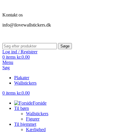
Kontakt os
info@ilovewallstickers.dk
Søge
Log ind / Registrer
0
items
kr.
0.00
Menu
Søg
Plakater
Wallstickers
0
items
kr.
0.00
Forside
Til børn
Wallstickers
Figurer
Til hjemmet
Kærlighed