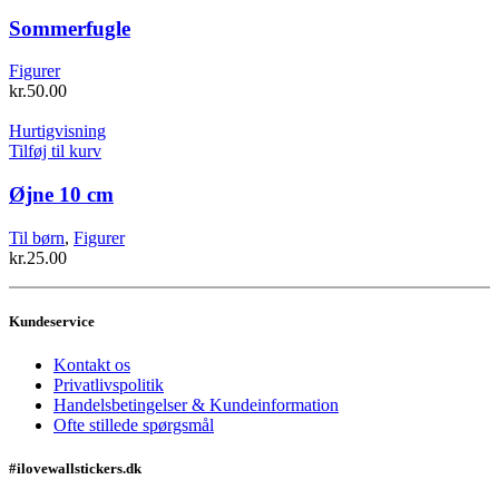
vare
har
Sommerfugle
flere
varianter.
Figurer
Mulighederne
kr.
50.00
kan
vælges
Hurtigvisning
på
Tilføj til kurv
varesiden
Øjne 10 cm
Til børn
,
Figurer
kr.
25.00
Kundeservice
Kontakt os
Privatlivspolitik
Handelsbetingelser & Kundeinformation
Ofte stillede spørgsmål
#ilovewallstickers.dk