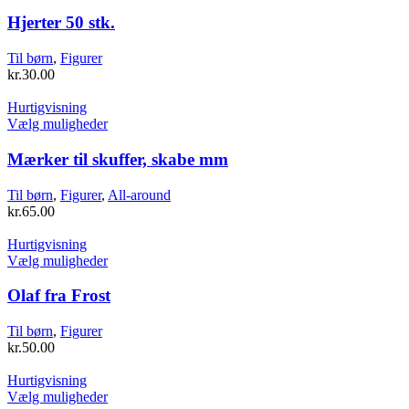
vare
har
Hjerter 50 stk.
flere
varianter.
Til børn
,
Figurer
Mulighederne
kr.
30.00
kan
vælges
Hurtigvisning
på
Dette
Vælg muligheder
varesiden
vare
har
Mærker til skuffer, skabe mm
flere
varianter.
Til børn
,
Figurer
,
All-around
Mulighederne
kr.
65.00
kan
vælges
Hurtigvisning
på
Dette
Vælg muligheder
varesiden
vare
har
Olaf fra Frost
flere
varianter.
Til børn
,
Figurer
Mulighederne
kr.
50.00
kan
vælges
Hurtigvisning
på
Dette
Vælg muligheder
varesiden