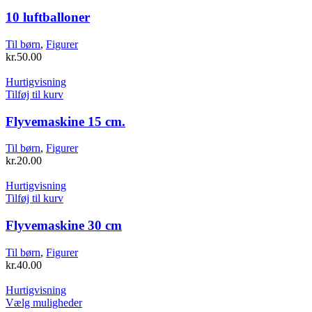
vare
har
10 luftballoner
flere
varianter.
Til børn
,
Figurer
Mulighederne
kr.
50.00
kan
vælges
Hurtigvisning
på
Tilføj til kurv
varesiden
Flyvemaskine 15 cm.
Til børn
,
Figurer
kr.
20.00
Hurtigvisning
Tilføj til kurv
Flyvemaskine 30 cm
Til børn
,
Figurer
kr.
40.00
Hurtigvisning
Dette
Vælg muligheder