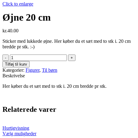
Click to enlarge
Øjne 20 cm
kr.
40.00
Sticker med lukkede øjne. Her køber du et sæt med to stk i. 20 cm
bredde pr stk. :-)
Øjne
20
Tilføj til kurv
cm
Kategorier:
Figurer
,
Til børn
antal
Beskrivelse
Her køber du et sæt med to stk i. 20 cm bredde pr stk.
Relaterede varer
Hurtigvisning
Dette
Vælg muligheder