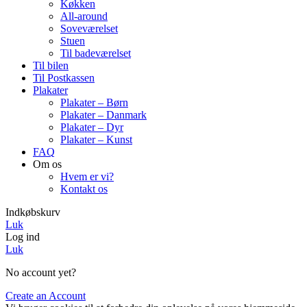
Køkken
All-around
Soveværelset
Stuen
Til badeværelset
Til bilen
Til Postkassen
Plakater
Plakater – Børn
Plakater – Danmark
Plakater – Dyr
Plakater – Kunst
FAQ
Om os
Hvem er vi?
Kontakt os
Indkøbskurv
Luk
Log ind
Luk
No account yet?
Create an Account