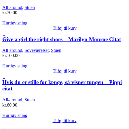
All-around
,
Stuen
kr.
70.00
Hurtigvisning
Tilføj til kurv
Give a girl the right shoes – Marilyn Monroe Citat
All-around
,
Soveværelset
,
Stuen
kr.
100.00
Hurtigvisning
Tilføj til kurv
Hvis du er stille for længe, så visner tungen – Pippi
citat
All-around
,
Stuen
kr.
60.00
Hurtigvisning
Tilføj til kurv