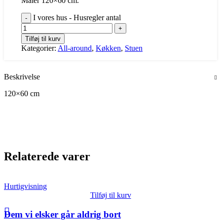
Måler 120×60 cm.
I vores hus - Husregler antal
Tilføj til kurv
Kategorier:
All-around
,
Køkken
,
Stuen
Beskrivelse
120×60 cm
Relaterede varer
Hurtigvisning
Tilføj til kurv
Dem vi elsker går aldrig bort