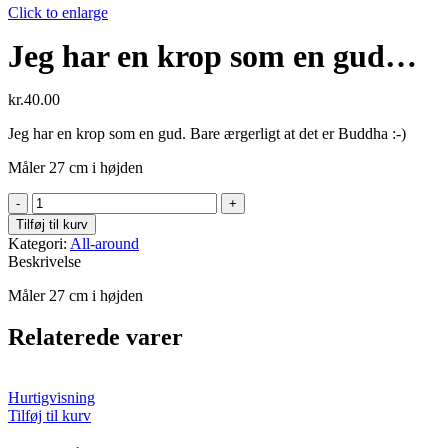
Click to enlarge
Jeg har en krop som en gud…
kr.
40.00
Jeg har en krop som en gud. Bare ærgerligt at det er Buddha :-)
Måler 27 cm i højden
Jeg
har
Tilføj til kurv
en
Kategori:
All-around
krop
Beskrivelse
som
en
Måler 27 cm i højden
gud...
antal
Relaterede varer
Hurtigvisning
Tilføj til kurv