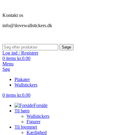
Kontakt os
info@ilovewallstickers.dk
Søge
Log ind / Registrer
0
items
kr.
0.00
Menu
Søg
Plakater
Wallstickers
0
items
kr.
0.00
Forside
Til børn
Wallstickers
Figurer
Til hjemmet
Kærlighed