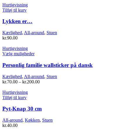
Hurtigvisning
Tilføj til kurv
Lykken er…
Kærlighed
,
All-around
,
Stuen
kr.
90.00
Hurtigvisning
Dette
Vælg muligheder
vare
har
Personlig familie wallsticker på dansk
flere
varianter.
Kærlighed
,
All-around
,
Stuen
Mulighederne
kr.
70.00
–
kr.
200.00
kan
vælges
Hurtigvisning
på
Tilføj til kurv
varesiden
Pyt-Knap 30 cm
All-around
,
Køkken
,
Stuen
kr.
40.00