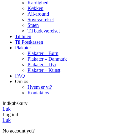
Kærlighed
Køkken
All-around
Soveværelset
Stuen
Til badeværelset
Til bilen
Til Postkassen
Plakater
Plakater – Børn
Plakater – Danmark
Plakater – Dyr
Plakater – Kunst
FAQ
Om os
Hvem er vi?
Kontakt os
Indkøbskurv
Luk
Log ind
Luk
No account yet?