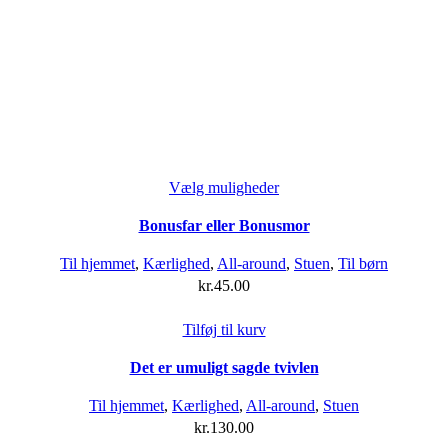
Dette
Vælg muligheder
vare
Bonusfar eller Bonusmor
har
flere
Til hjemmet
,
Kærlighed
,
All-around
,
Stuen
,
Til børn
varianter.
kr.
45.00
Mulighederne
kan
Tilføj til kurv
vælges
på
Det er umuligt sagde tvivlen
varesiden
Til hjemmet
,
Kærlighed
,
All-around
,
Stuen
kr.
130.00