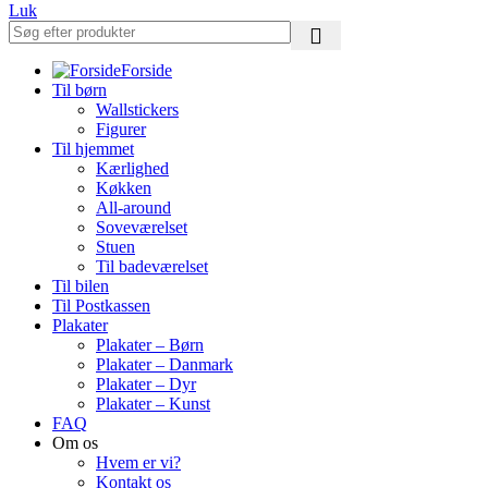
Luk
Forside
Til børn
Wallstickers
Figurer
Til hjemmet
Kærlighed
Køkken
All-around
Soveværelset
Stuen
Til badeværelset
Til bilen
Til Postkassen
Plakater
Plakater – Børn
Plakater – Danmark
Plakater – Dyr
Plakater – Kunst
FAQ
Om os
Hvem er vi?
Kontakt os