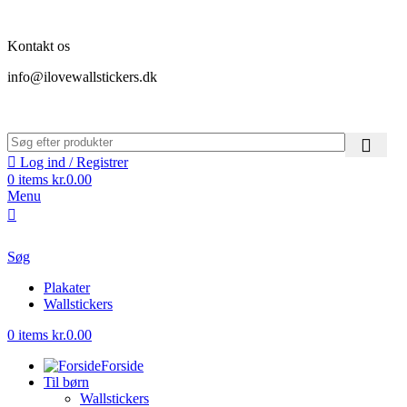
Kontakt os
info@ilovewallstickers.dk
Log ind / Registrer
0
items
kr.
0.00
Menu
Søg
Plakater
Wallstickers
0
items
kr.
0.00
Forside
Til børn
Wallstickers