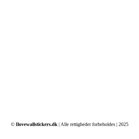
på
varesiden
©
Ilovewallstickers.dk
| Alle rettigheder forbeholdes | 2025