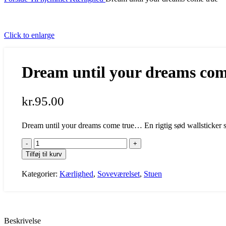
Click to enlarge
Dream until your dreams com
kr.
95.00
Dream until your dreams come true… En rigtig sød wallsticker so
Dream
until
Tilføj til kurv
your
dreams
Kategorier:
Kærlighed
,
Soveværelset
,
Stuen
come
true
antal
Beskrivelse