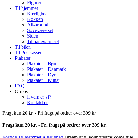
Figurer
Til hjemmet
Kærlighed
Køkken
All-around
Soveværelset
Stuen
Til badeværelset
Til bilen
Til Postkassen
Plakater
Plakater – Børn
Plakater – Danmark
Plakater – Dyr
Plakater – Kunst
FAQ
Om os
Hvem er vi?
Kontakt os
Fragt kun 20 kr. - Fri fragt på ordrer over 399 kr.
Fragt kun 20 kr. - Fri fragt på ordrer over 399 kr.
Forside
Til hjemmet
Kærlighed
Dream until your dreams come true