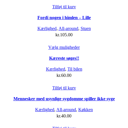
Tilføj til kurv
Fordi nogen i himlen – Lille
Kærlighed
,
All-around
,
Stuen
kr.
105.00
Dette
Vælg muligheder
vare
Kæreste søges!!
har
flere
Kærlighed
,
Til bilen
varianter.
kr.
60.00
Mulighederne
kan
Tilføj til kurv
vælges
på
Mennesker med usynlige sygdomme spiller ikke syge
varesiden
Kærlighed
,
All-around
,
Køkken
kr.
40.00