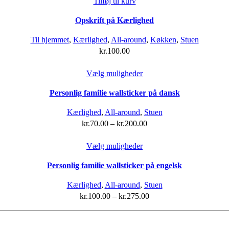
Tilføj til kurv
Opskrift på Kærlighed
Til hjemmet
,
Kærlighed
,
All-around
,
Køkken
,
Stuen
kr.
100.00
Dette
Vælg muligheder
vare
Personlig familie wallsticker på dansk
har
flere
Kærlighed
,
All-around
,
Stuen
varianter.
kr.
70.00
–
kr.
200.00
Mulighederne
kan
Dette
Vælg muligheder
vælges
vare
på
Personlig familie wallsticker på engelsk
har
varesiden
flere
Kærlighed
,
All-around
,
Stuen
varianter.
kr.
100.00
–
kr.
275.00
Mulighederne
kan
vælges