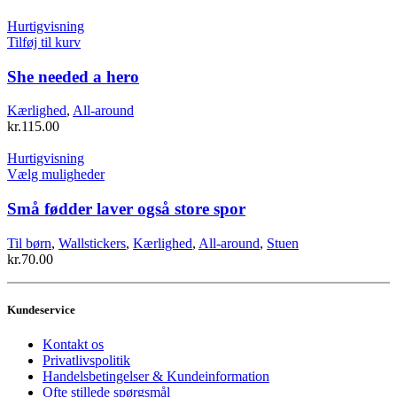
kan
vælges
Hurtigvisning
på
Tilføj til kurv
varesiden
She needed a hero
Kærlighed
,
All-around
kr.
115.00
Hurtigvisning
Dette
Vælg muligheder
vare
har
Små fødder laver også store spor
flere
varianter.
Til børn
,
Wallstickers
,
Kærlighed
,
All-around
,
Stuen
Mulighederne
kr.
70.00
kan
vælges
på
Kundeservice
varesiden
Kontakt os
Privatlivspolitik
Handelsbetingelser & Kundeinformation
Ofte stillede spørgsmål