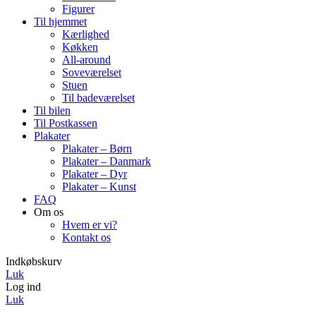
Figurer
Til hjemmet
Kærlighed
Køkken
All-around
Soveværelset
Stuen
Til badeværelset
Til bilen
Til Postkassen
Plakater
Plakater – Børn
Plakater – Danmark
Plakater – Dyr
Plakater – Kunst
FAQ
Om os
Hvem er vi?
Kontakt os
Indkøbskurv
Luk
Log ind
Luk