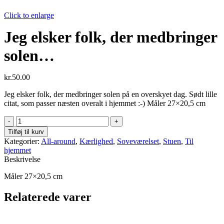
Click to enlarge
Jeg elsker folk, der medbringer
solen…
kr.
50.00
Jeg elsker folk, der medbringer solen på en overskyet dag. Sødt lille
citat, som passer næsten overalt i hjemmet :-) Måler 27×20,5 cm
Jeg
elsker
Tilføj til kurv
folk,
Kategorier:
All-around
,
Kærlighed
,
Soveværelset
,
Stuen
,
Til
der
hjemmet
medbringer
Beskrivelse
solen...
antal
Måler 27×20,5 cm
Relaterede varer