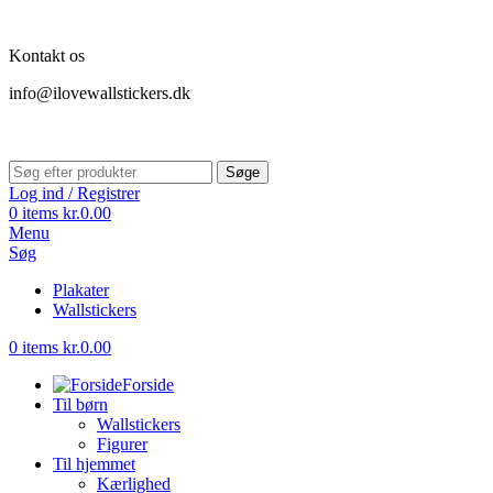
Kontakt os
info@ilovewallstickers.dk
Søge
Log ind / Registrer
0
items
kr.
0.00
Menu
Søg
Plakater
Wallstickers
0
items
kr.
0.00
Forside
Til børn
Wallstickers
Figurer
Til hjemmet
Kærlighed