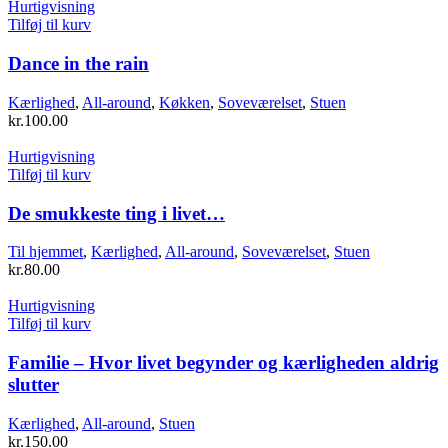
Hurtigvisning
Tilføj til kurv
Dance in the rain
Kærlighed
,
All-around
,
Køkken
,
Soveværelset
,
Stuen
kr.
100.00
Hurtigvisning
Tilføj til kurv
De smukkeste ting i livet…
Til hjemmet
,
Kærlighed
,
All-around
,
Soveværelset
,
Stuen
kr.
80.00
Hurtigvisning
Tilføj til kurv
Familie – Hvor livet begynder og kærligheden aldrig
slutter
Kærlighed
,
All-around
,
Stuen
kr.
150.00