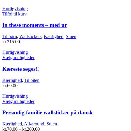
Hurtigvisning
Tilføj til kurv
In these moments – med ur
Til børn
,
Wallstickers
,
Kærlighed
,
Stuen
kr.
215.00
Hurtigvisning
Dette
Vælg muligheder
vare
har
Kæreste søges!!
flere
varianter.
Kærlighed
,
Til bilen
Mulighederne
kr.
60.00
kan
vælges
Hurtigvisning
på
Dette
Vælg muligheder
varesiden
vare
har
Personlig familie wallsticker på dansk
flere
varianter.
Kærlighed
,
All-around
,
Stuen
Mulighederne
kr.
70.00
–
kr.
200.00