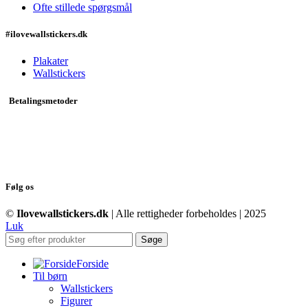
Ofte stillede spørgsmål
#ilovewallstickers.dk
Plakater
Wallstickers
Betalingsmetoder
Følg os
©
Ilovewallstickers.dk
| Alle rettigheder forbeholdes | 2025
Luk
Søge
Forside
Til børn
Wallstickers
Figurer