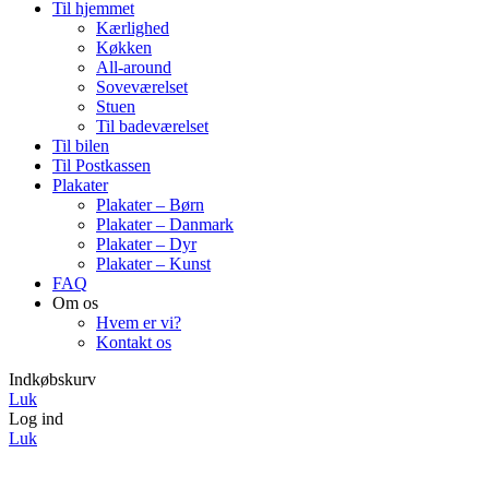
Til hjemmet
Kærlighed
Køkken
All-around
Soveværelset
Stuen
Til badeværelset
Til bilen
Til Postkassen
Plakater
Plakater – Børn
Plakater – Danmark
Plakater – Dyr
Plakater – Kunst
FAQ
Om os
Hvem er vi?
Kontakt os
Indkøbskurv
Luk
Log ind
Luk