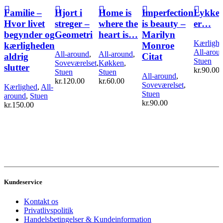
Familie –
Hjort i
Home is
Imperfection
Lykke
Hvor livet
streger –
where the
is beauty –
er…
begynder og
Geometri
heart is…
Marilyn
Kærligh
kærligheden
Monroe
All-arou
All-around
,
All-around
,
aldrig
Citat
Stuen
Soveværelset
,
Køkken
,
slutter
kr.
90.00
Stuen
Stuen
All-around
,
kr.
120.00
kr.
60.00
Soveværelset
,
Kærlighed
,
All-
Stuen
around
,
Stuen
kr.
90.00
kr.
150.00
Kundeservice
Kontakt os
Privatlivspolitik
Handelsbetingelser & Kundeinformation