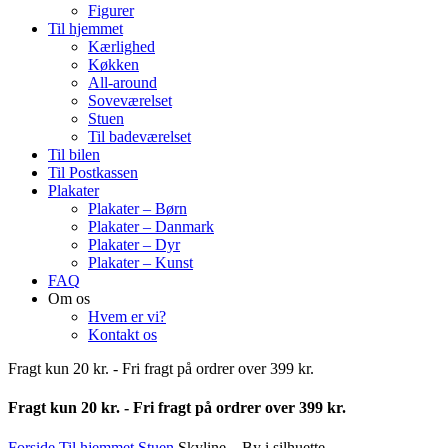
Figurer
Til hjemmet
Kærlighed
Køkken
All-around
Soveværelset
Stuen
Til badeværelset
Til bilen
Til Postkassen
Plakater
Plakater – Børn
Plakater – Danmark
Plakater – Dyr
Plakater – Kunst
FAQ
Om os
Hvem er vi?
Kontakt os
Fragt kun 20 kr. - Fri fragt på ordrer over 399 kr.
Fragt kun 20 kr. - Fri fragt på ordrer over 399 kr.
Forside
Til hjemmet
Stuen
Skyline – By i silhuette