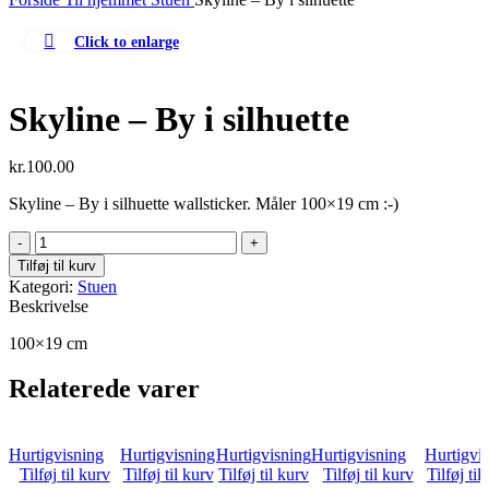
Click to enlarge
Skyline – By i silhuette
kr.
100.00
Skyline – By i silhuette wallsticker. Måler 100×19 cm :-)
Skyline
-
Tilføj til kurv
By
Kategori:
Stuen
i
Beskrivelse
silhuette
antal
100×19 cm
Relaterede varer
Hurtigvisning
Hurtigvisning
Hurtigvisning
Hurtigvisning
Hurtigvi
Tilføj til kurv
Tilføj til kurv
Tilføj til kurv
Tilføj til kurv
Tilføj til