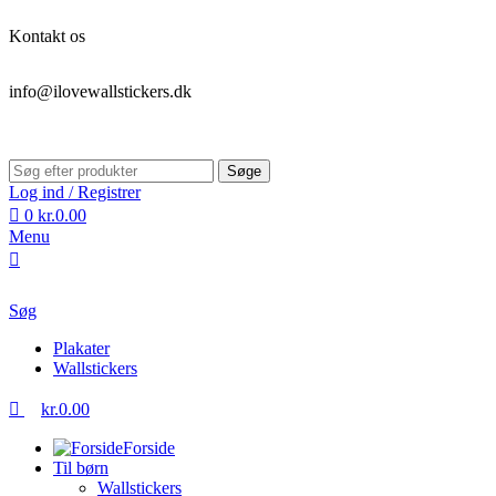
0
Kontakt os
info@ilovewallstickers.dk
Søge
Log ind / Registrer
0
kr.
0.00
Menu
Søg
Plakater
Wallstickers
kr.
0.00
Forside
Til børn
Wallstickers