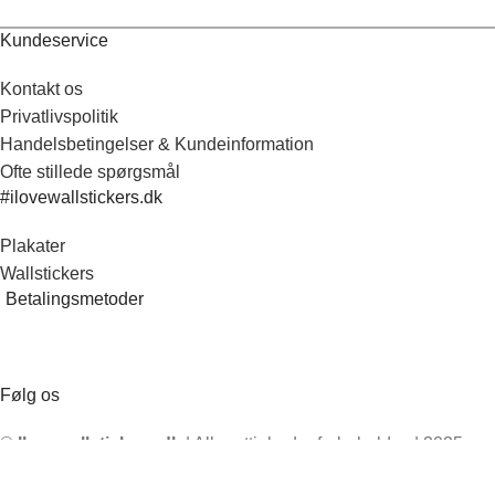
Kundeservice
Kontakt os
Privatlivspolitik
Handelsbetingelser & Kundeinformation
Ofte stillede spørgsmål
#ilovewallstickers.dk
Plakater
Wallstickers
Betalingsmetoder
Følg os
©
Ilovewallstickers.dk
| Alle rettigheder forbeholdes | 2025
Vi bruger cookies til at forbedre din oplevelse på vores