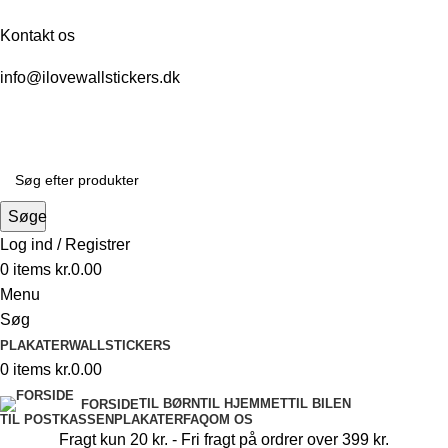
Kontakt os
info@ilovewallstickers.dk
Søge
Log ind / Registrer
0
items
kr.
0.00
Menu
Søg
PLAKATER
WALLSTICKERS
0
items
kr.
0.00
TIL BØRN
TIL HJEMMET
TIL BILEN
FORSIDE
TIL POSTKASSEN
PLAKATER
FAQ
OM OS
Fragt kun 20 kr. - Fri fragt på ordrer over 399 kr.