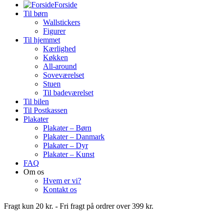
Forside
Til børn
Wallstickers
Figurer
Til hjemmet
Kærlighed
Køkken
All-around
Soveværelset
Stuen
Til badeværelset
Til bilen
Til Postkassen
Plakater
Plakater – Børn
Plakater – Danmark
Plakater – Dyr
Plakater – Kunst
FAQ
Om os
Hvem er vi?
Kontakt os
Fragt kun 20 kr. - Fri fragt på ordrer over 399 kr.