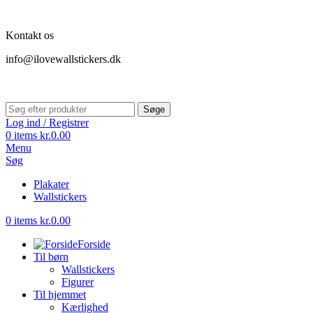
Kontakt os
info@ilovewallstickers.dk
Søge
Log ind / Registrer
0
items
kr.
0.00
Menu
Søg
Plakater
Wallstickers
0
items
kr.
0.00
Forside
Til børn
Wallstickers
Figurer
Til hjemmet
Kærlighed