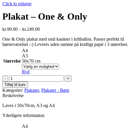
Click to enlarge
Plakat – One & Only
kr.
99.00
–
kr.
249.00
One & Only plakat med små kaniner i luftballon. Passer perfekt til
børneværelset :-) Leveres uden ramme på kraftigt papir i 3 størrelser.
A4
A3
Størrelse
50x70 cm
Ryd
Plakat
-
Tilføj til kurv
One
Kategorier:
Plakater
,
Plakater - Børn
&
Beskrivelse
Only
antal
Laves i 50x70cm, A3 og A4
Yderligere information
A4