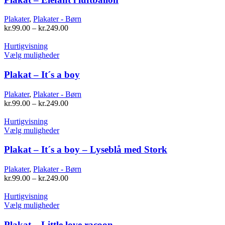
flere
varianter.
Plakater
,
Plakater - Børn
Mulighederne
kr.
99.00
–
kr.
249.00
kan
vælges
Hurtigvisning
på
Dette
Vælg muligheder
varesiden
vare
har
Plakat – It´s a boy
flere
varianter.
Plakater
,
Plakater - Børn
Mulighederne
kr.
99.00
–
kr.
249.00
kan
vælges
Hurtigvisning
på
Dette
Vælg muligheder
varesiden
vare
har
Plakat – It´s a boy – Lyseblå med Stork
flere
varianter.
Plakater
,
Plakater - Børn
Mulighederne
kr.
99.00
–
kr.
249.00
kan
vælges
Hurtigvisning
på
Dette
Vælg muligheder
varesiden
vare
har
Plakat – Little love racoon