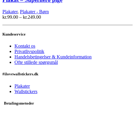
flere
varianter.
Plakater
,
Plakater - Børn
Mulighederne
kr.
99.00
–
kr.
249.00
kan
vælges
på
Kundeservice
varesiden
Kontakt os
Privatlivspolitik
Handelsbetingelser & Kundeinformation
Ofte stillede spørgsmål
#ilovewallstickers.dk
Plakater
Wallstickers
Betalingsmetoder