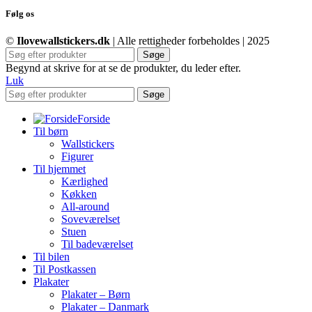
Følg os
©
Ilovewallstickers.dk
| Alle rettigheder forbeholdes | 2025
Søge
Begynd at skrive for at se de produkter, du leder efter.
Luk
Søge
Forside
Til børn
Wallstickers
Figurer
Til hjemmet
Kærlighed
Køkken
All-around
Soveværelset
Stuen
Til badeværelset
Til bilen
Til Postkassen
Plakater
Plakater – Børn
Plakater – Danmark