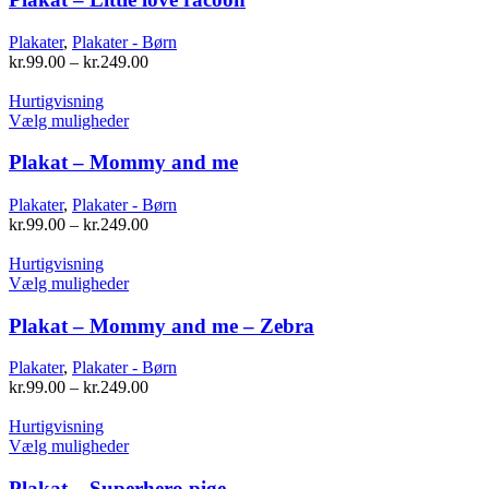
flere
varianter.
Plakater
,
Plakater - Børn
Mulighederne
kr.
99.00
–
kr.
249.00
kan
vælges
Hurtigvisning
på
Dette
Vælg muligheder
varesiden
vare
har
Plakat – Mommy and me
flere
varianter.
Plakater
,
Plakater - Børn
Mulighederne
kr.
99.00
–
kr.
249.00
kan
vælges
Hurtigvisning
på
Dette
Vælg muligheder
varesiden
vare
har
Plakat – Mommy and me – Zebra
flere
varianter.
Plakater
,
Plakater - Børn
Mulighederne
kr.
99.00
–
kr.
249.00
kan
vælges
Hurtigvisning
på
Dette
Vælg muligheder
varesiden
vare
har
Plakat – Superhero pige