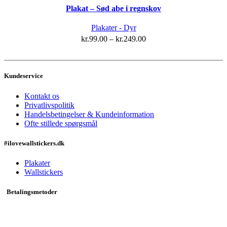
kan
Plakat – Sød abe i regnskov
vare
vælges
har
Plakater - Dyr
på
flere
kr.
99.00
–
kr.
249.00
varesiden
varianter.
Mulighederne
kan
Kundeservice
vælges
på
Kontakt os
varesiden
Privatlivspolitik
Handelsbetingelser & Kundeinformation
Ofte stillede spørgsmål
#ilovewallstickers.dk
Plakater
Wallstickers
Betalingsmetoder