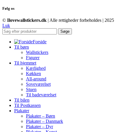
Følg os
©
Ilovewallstickers.dk
| Alle rettigheder forbeholdes | 2025
Luk
Søge
Forside
Til børn
Wallstickers
Figurer
Til hjemmet
Kærlighed
Køkken
All-around
Soveværelset
Stuen
Til badeværelset
Til bilen
Til Postkassen
Plakater
Plakater – Børn
Plakater – Danmark
Plakater – Dyr
Plakater – Kunst