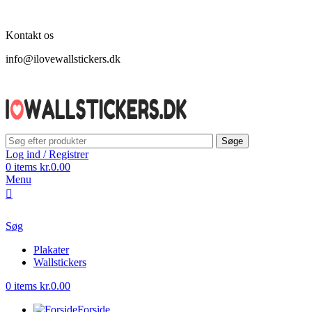
Kontakt os
info@ilovewallstickers.dk
Søge
Log ind / Registrer
0
items
kr.
0.00
Menu
Søg
Plakater
Wallstickers
0
items
kr.
0.00
Forside