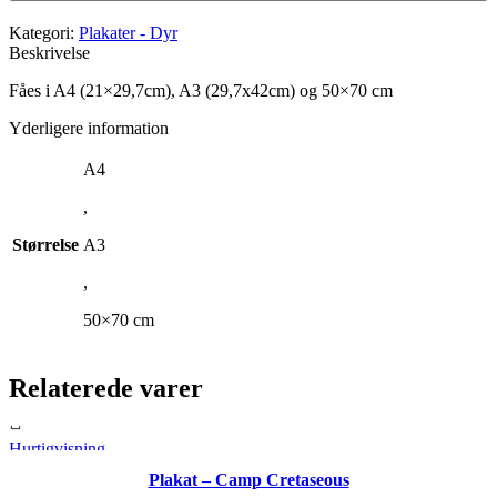
sej
slange
Kategori:
Plakater - Dyr
antal
Beskrivelse
Fåes i A4 (21×29,7cm), A3 (29,7x42cm) og 50×70 cm
Yderligere information
A4
,
Størrelse
A3
,
50×70 cm
Relaterede varer
Hurtigvisning
Dette
Plakat – Camp Cretaseous
vare