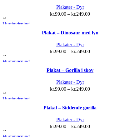
har
Plakater - Dyr
flere
kr.
99.00
–
kr.
249.00
varianter.
Hurtigvisning
Mulighederne
Dette
kan
Plakat – Dinosaur med lyn
vare
vælges
har
Plakater - Dyr
på
flere
kr.
99.00
–
kr.
249.00
varesiden
varianter.
Hurtigvisning
Mulighederne
Dette
kan
Plakat – Gorilla i skov
vare
vælges
har
Plakater - Dyr
på
flere
kr.
99.00
–
kr.
249.00
varesiden
varianter.
Hurtigvisning
Mulighederne
Dette
kan
Plakat – Siddende gorilla
vare
vælges
har
Plakater - Dyr
på
flere
kr.
99.00
–
kr.
249.00
varesiden
varianter.
Hurtigvisning
Mulighederne
Dette