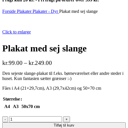
Forside
Plakater
Plakater - Dyr
Plakat med sej slange
Click to enlarge
Plakat med sej slange
kr.
99.00
–
kr.
249.00
Den sejeste slange-plakat til f.eks. børneværelset eller andre steder i
huset. Kun fantasien sætter grænser :-)
Fåes i A4 (21×29,7cm), A3 (29,7x42cm) og 50×70 cm
Størrelse
A4
A3
50x70 cm
Plakat
med
Tilføj til kurv