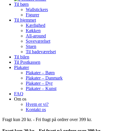
Til børn
Wallstickers
Figurer
Til hjemmet
Kærlighed
Køkken
All-around
Soveværelset
Stuen
Til badeværelset
Til bilen
Til Postkassen
Plakater
Plakater – Børn
Plakater – Danmark
Plakater – Dyr
Plakater – Kunst
FAQ
Om os
Hvem er vi?
Kontakt os
Fragt kun 20 kr. - Fri fragt på ordrer over 399 kr.
Fragt kun 20 kr. - Fri fragt på ordrer over 399 kr.