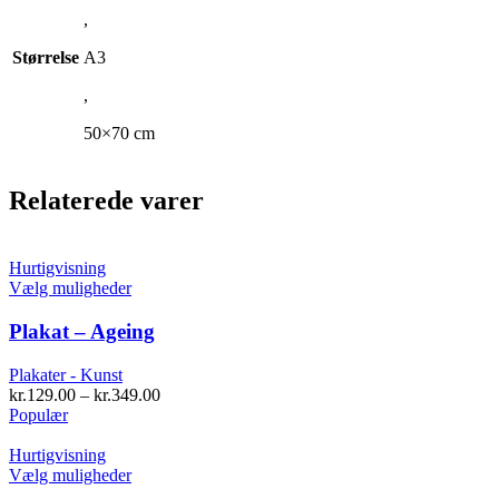
,
Størrelse
A3
,
50×70 cm
Relaterede varer
Hurtigvisning
Dette
Vælg muligheder
vare
har
Plakat – Ageing
flere
varianter.
Plakater - Kunst
Mulighederne
kr.
129.00
–
kr.
349.00
kan
Populær
vælges
på
Hurtigvisning
varesiden
Dette
Vælg muligheder
vare