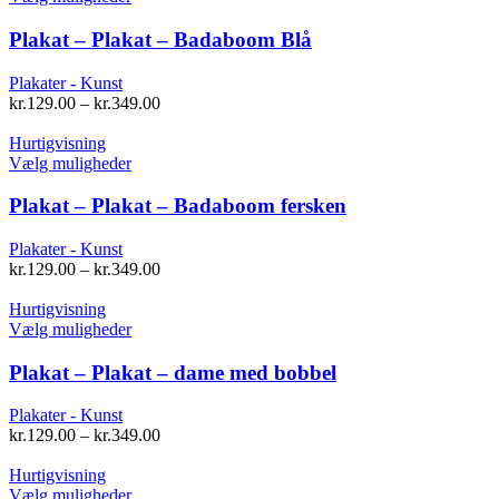
varesiden
vare
har
Plakat – Plakat – Badaboom Blå
flere
varianter.
Plakater - Kunst
Mulighederne
kr.
129.00
–
kr.
349.00
kan
vælges
Hurtigvisning
på
Dette
Vælg muligheder
varesiden
vare
har
Plakat – Plakat – Badaboom fersken
flere
varianter.
Plakater - Kunst
Mulighederne
kr.
129.00
–
kr.
349.00
kan
vælges
Hurtigvisning
på
Dette
Vælg muligheder
varesiden
vare
har
Plakat – Plakat – dame med bobbel
flere
varianter.
Plakater - Kunst
Mulighederne
kr.
129.00
–
kr.
349.00
kan
vælges
Hurtigvisning
på
Dette
Vælg muligheder