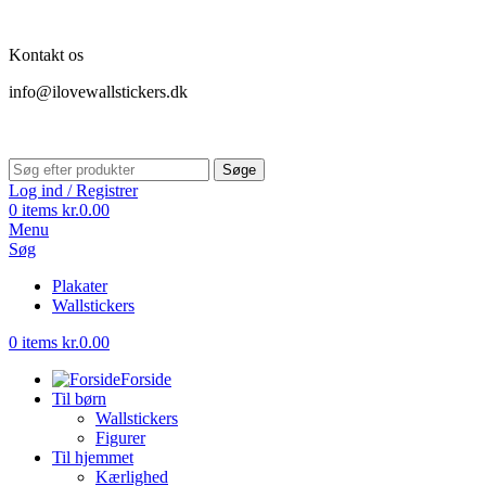
Kontakt os
info@ilovewallstickers.dk
Søge
Log ind / Registrer
0
items
kr.
0.00
Menu
Søg
Plakater
Wallstickers
0
items
kr.
0.00
Forside
Til børn
Wallstickers
Figurer
Til hjemmet
Kærlighed