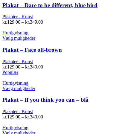
har
Plakat – Dare to be different, blue bird
flere
varianter.
Plakater - Kunst
Mulighederne
kr.
129.00
–
kr.
349.00
kan
vælges
Hurtigvisning
på
Dette
Vælg muligheder
varesiden
vare
har
Plakat – Face off-brown
flere
varianter.
Plakater - Kunst
Mulighederne
kr.
129.00
–
kr.
349.00
kan
Populær
vælges
på
Hurtigvisning
varesiden
Dette
Vælg muligheder
vare
har
Plakat – If you think you can – blå
flere
varianter.
Plakater - Kunst
Mulighederne
kr.
129.00
–
kr.
349.00
kan
vælges
Hurtigvisning
på
Dette
Vælg muligheder