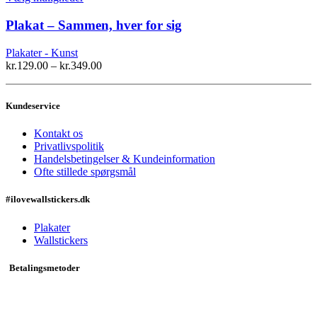
varesiden
vare
har
Plakat – Sammen, hver for sig
flere
varianter.
Plakater - Kunst
Mulighederne
kr.
129.00
–
kr.
349.00
kan
vælges
på
Kundeservice
varesiden
Kontakt os
Privatlivspolitik
Handelsbetingelser & Kundeinformation
Ofte stillede spørgsmål
#ilovewallstickers.dk
Plakater
Wallstickers
Betalingsmetoder