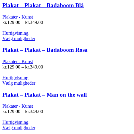
har
Plakat – Plakat – Badaboom Blå
flere
varianter.
Plakater - Kunst
Mulighederne
kr.
129.00
–
kr.
349.00
kan
vælges
Hurtigvisning
på
Dette
Vælg muligheder
varesiden
vare
har
Plakat – Plakat – Badaboom Rosa
flere
varianter.
Plakater - Kunst
Mulighederne
kr.
129.00
–
kr.
349.00
kan
vælges
Hurtigvisning
på
Dette
Vælg muligheder
varesiden
vare
har
Plakat – Plakat – Man on the wall
flere
varianter.
Plakater - Kunst
Mulighederne
kr.
129.00
–
kr.
349.00
kan
vælges
Hurtigvisning
på
Dette
Vælg muligheder
varesiden
vare