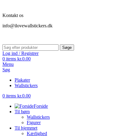
Kontakt os
info@ilovewallstickers.dk
Søge
Log ind / Registrer
0
items
kr.
0.00
Menu
Søg
Plakater
Wallstickers
0
items
kr.
0.00
Forside
Til børn
Wallstickers
Figurer
Til hjemmet
Kærlighed