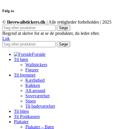
Følg os
©
Ilovewallstickers.dk
| Alle rettigheder forbeholdes | 2025
Søge
Begynd at skrive for at se de produkter, du leder efter.
Luk
Søge
Forside
Til børn
Wallstickers
Figurer
Til hjemmet
Kærlighed
Køkken
All-around
Soveværelset
Stuen
Til badeværelset
Til bilen
Til Postkassen
Plakater
Plakater – Børn