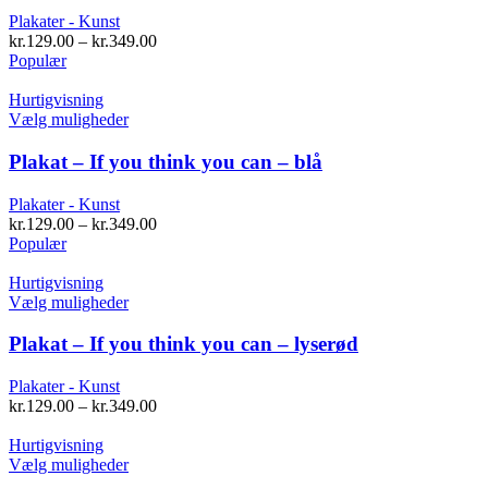
varianter.
Plakater - Kunst
Mulighederne
kr.
129.00
–
kr.
349.00
kan
Populær
vælges
på
Hurtigvisning
varesiden
Dette
Vælg muligheder
vare
har
Plakat – If you think you can – blå
flere
varianter.
Plakater - Kunst
Mulighederne
kr.
129.00
–
kr.
349.00
kan
Populær
vælges
på
Hurtigvisning
varesiden
Dette
Vælg muligheder
vare
har
Plakat – If you think you can – lyserød
flere
varianter.
Plakater - Kunst
Mulighederne
kr.
129.00
–
kr.
349.00
kan
vælges
Hurtigvisning
på
Dette
Vælg muligheder
varesiden
vare