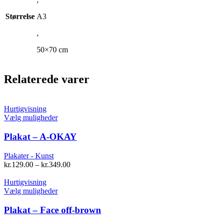
Størrelse
A3
,
50×70 cm
Relaterede varer
Hurtigvisning
Dette
Vælg muligheder
vare
har
Plakat – A-OKAY
flere
varianter.
Plakater - Kunst
Mulighederne
kr.
129.00
–
kr.
349.00
kan
vælges
Hurtigvisning
på
Dette
Vælg muligheder
varesiden
vare
har
Plakat – Face off-brown
flere