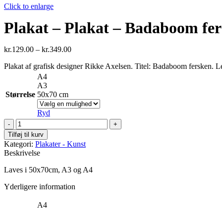
Click to enlarge
Plakat – Plakat – Badaboom fe
kr.
129.00
–
kr.
349.00
Plakat af grafisk designer Rikke Axelsen. Titel: Badaboom fersken. Lev
A4
A3
Størrelse
50x70 cm
Ryd
Plakat
-
Tilføj til kurv
Plakat
Kategori:
Plakater - Kunst
-
Beskrivelse
Badaboom
fersken
Laves i 50x70cm, A3 og A4
antal
Yderligere information
A4
,