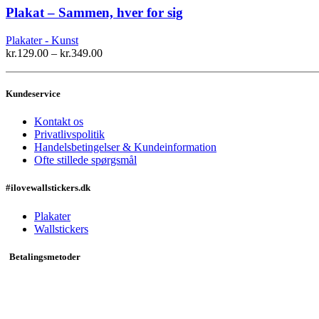
har
Plakat – Sammen, hver for sig
flere
varianter.
Plakater - Kunst
Mulighederne
kr.
129.00
–
kr.
349.00
kan
vælges
på
Kundeservice
varesiden
Kontakt os
Privatlivspolitik
Handelsbetingelser & Kundeinformation
Ofte stillede spørgsmål
#ilovewallstickers.dk
Plakater
Wallstickers
Betalingsmetoder