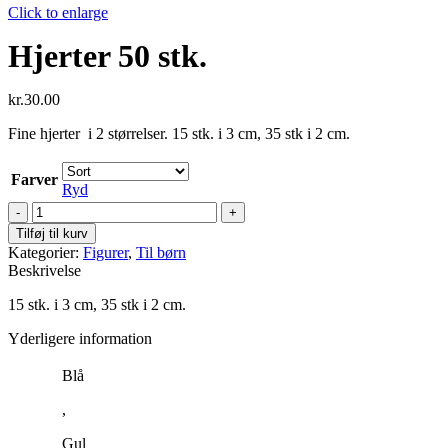
Click to enlarge
Hjerter 50 stk.
kr.
30.00
Fine hjerter i 2 størrelser. 15 stk. i 3 cm, 35 stk i 2 cm.
Farver
Ryd
Hjerter
50
Tilføj til kurv
stk.
Kategorier:
Figurer
,
Til børn
antal
Beskrivelse
15 stk. i 3 cm, 35 stk i 2 cm.
Yderligere information
Blå
,
Gul