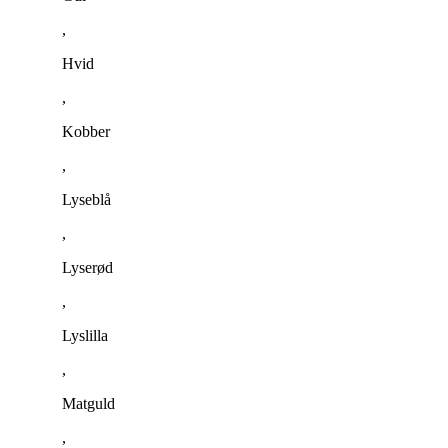
,
Hvid
,
Kobber
,
Lyseblå
,
Lyserød
,
Lyslilla
,
Matguld
,