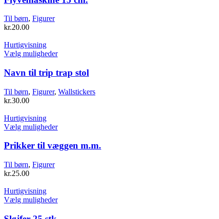
Til børn
,
Figurer
kr.
20.00
Hurtigvisning
Dette
Vælg muligheder
vare
har
Navn til trip trap stol
flere
varianter.
Til børn
,
Figurer
,
Wallstickers
Mulighederne
kr.
30.00
kan
vælges
Hurtigvisning
på
Dette
Vælg muligheder
varesiden
vare
har
Prikker til væggen m.m.
flere
varianter.
Til børn
,
Figurer
Mulighederne
kr.
25.00
kan
vælges
Hurtigvisning
på
Dette
Vælg muligheder
varesiden
vare
har
Sløjfer 25 stk