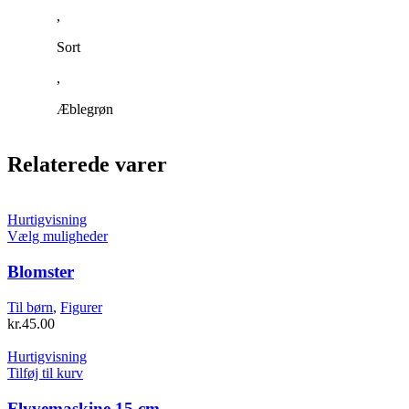
,
Sort
,
Æblegrøn
Relaterede varer
Hurtigvisning
Dette
Vælg muligheder
vare
har
Blomster
flere
varianter.
Til børn
,
Figurer
Mulighederne
kr.
45.00
kan
vælges
Hurtigvisning
på
Tilføj til kurv
varesiden
Flyvemaskine 15 cm.