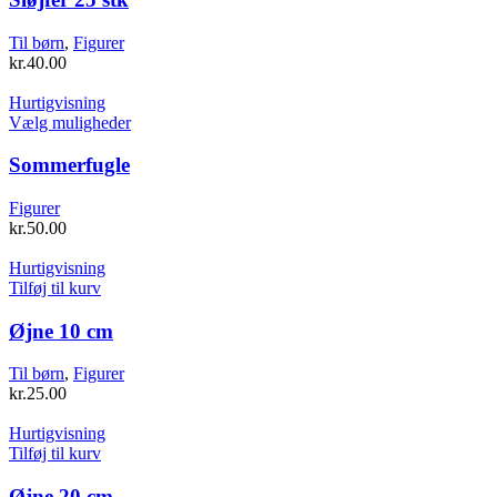
flere
varianter.
Til børn
,
Figurer
Mulighederne
kr.
40.00
kan
vælges
Hurtigvisning
på
Dette
Vælg muligheder
varesiden
vare
har
Sommerfugle
flere
varianter.
Figurer
Mulighederne
kr.
50.00
kan
vælges
Hurtigvisning
på
Tilføj til kurv
varesiden
Øjne 10 cm
Til børn
,
Figurer
kr.
25.00
Hurtigvisning
Tilføj til kurv
Øjne 20 cm