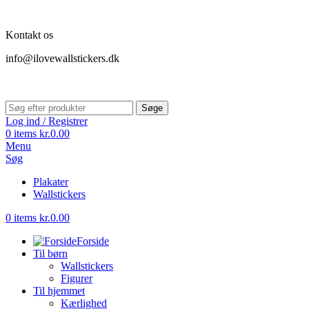
Kontakt os
info@ilovewallstickers.dk
Søge
Log ind / Registrer
0
items
kr.
0.00
Menu
Søg
Plakater
Wallstickers
0
items
kr.
0.00
Forside
Til børn
Wallstickers
Figurer
Til hjemmet
Kærlighed