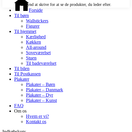
Begynd at skrive for at se de produkter, du leder efter.
Forside
Til børn
Wallstickers
Figurer
Til hjemmet
Kærlighed
Køkken
All-around
Soveværelset
Stuen
Til badeværelset
Til bilen
Til Postkassen
Plakater
Plakater – Børn
Plakater – Danmark
Plakater – Dyr
Plakater – Kunst
FAQ
Om os
Hvem er vi?
Kontakt os
Indkøbskurv