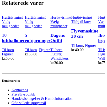
Relaterede varer
Hurtigvisning
Hurtigvisning
Hurtigvisning
Hurtigvisning
Hurti
Vælg
Vælg
Vælg
Tilføj til kurv
Vælg
Dette
Dette
Dette
muligheder
muligheder
muligheder
mulig
vare
vare
vare
Flyvemaskine
har
har
har
10
5
Dagens
Ikon
30 cm
flere
flere
flere
luftballoner
enhjørninger
Outfit
lege
varianter.
varianter.
varianter.
Til børn
,
Figurer
Mulighederne
Mulighederne
Mulighederne
Til børn
,
Til børn
,
Figurer
Til børn
,
kr.
40.00
Til b
kan
kan
kan
Figurer
kr.
35.00
Figurer
,
Figur
vælges
vælges
vælges
kr.
50.00
Wallstickers
Walls
på
på
på
kr.
30.00
kr.
75
varesiden
varesiden
varesiden
Kundeservice
Kontakt os
Privatlivspolitik
Handelsbetingelser & Kundeinformation
Ofte stillede spørgsmål