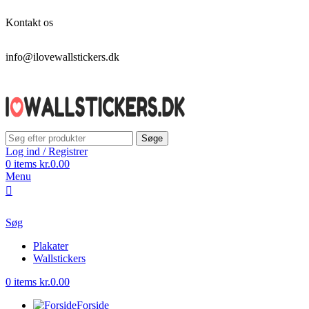
Kontakt os
info@ilovewallstickers.dk
Søge
Log ind / Registrer
0
items
kr.
0.00
Menu
Søg
Plakater
Wallstickers
0
items
kr.
0.00
Forside