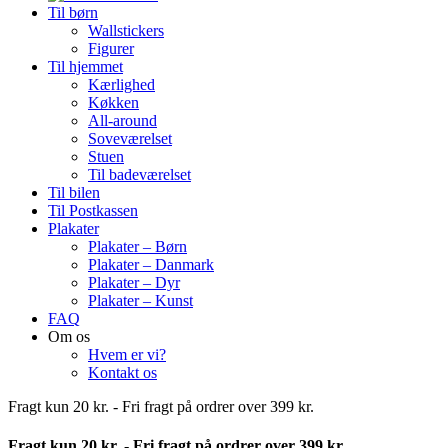
Til børn
Wallstickers
Figurer
Til hjemmet
Kærlighed
Køkken
All-around
Soveværelset
Stuen
Til badeværelset
Til bilen
Til Postkassen
Plakater
Plakater – Børn
Plakater – Danmark
Plakater – Dyr
Plakater – Kunst
FAQ
Om os
Hvem er vi?
Kontakt os
Fragt kun 20 kr. - Fri fragt på ordrer over 399 kr.
Fragt kun 20 kr. - Fri fragt på ordrer over 399 kr.