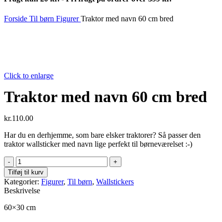
Forside
Til børn
Figurer
Traktor med navn 60 cm bred
Click to enlarge
Traktor med navn 60 cm bred
kr.
110.00
Har du en derhjemme, som bare elsker traktorer? Så passer den
traktor wallsticker med navn lige perfekt til børneværelset :-)
Traktor
med
Tilføj til kurv
navn
Kategorier:
Figurer
,
Til børn
,
Wallstickers
60
Beskrivelse
cm
bred
60×30 cm
antal