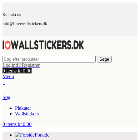
Kontakt os
info@ilovewallstickers.dk
Søge
Log ind / Registrer
0
items
kr.
0.00
Menu
Søg
Plakater
Wallstickers
0
items
kr.
0.00
Forside