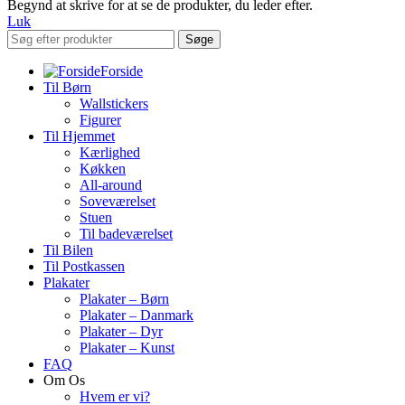
Begynd at skrive for at se de produkter, du leder efter.
Luk
Søge
Forside
Til Børn
Wallstickers
Figurer
Til Hjemmet
Kærlighed
Køkken
All-around
Soveværelset
Stuen
Til badeværelset
Til Bilen
Til Postkassen
Plakater
Plakater – Børn
Plakater – Danmark
Plakater – Dyr
Plakater – Kunst
FAQ
Om Os
Hvem er vi?