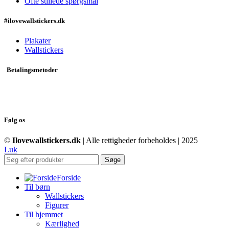
Ofte stillede spørgsmål
#ilovewallstickers.dk
Plakater
Wallstickers
Betalingsmetoder
Følg os
©
Ilovewallstickers.dk
| Alle rettigheder forbeholdes | 2025
Luk
Søge
Forside
Til børn
Wallstickers
Figurer
Til hjemmet
Kærlighed