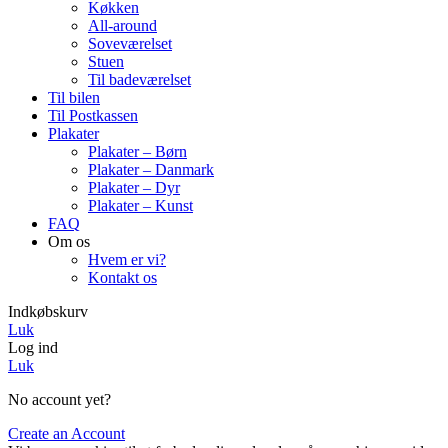
Køkken
All-around
Soveværelset
Stuen
Til badeværelset
Til bilen
Til Postkassen
Plakater
Plakater – Børn
Plakater – Danmark
Plakater – Dyr
Plakater – Kunst
FAQ
Om os
Hvem er vi?
Kontakt os
Indkøbskurv
Luk
Log ind
Luk
No account yet?
Create an Account