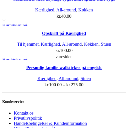
Kærlighed
,
All-around
,
Køkken
kr.
40.00
Hurtigvisning
Opskrift på Kærlighed
Til hjemmet
,
Kærlighed
,
All-around
,
Køkken
,
Stuen
Dette vare har flere varianter. Mulighederne kan vælges på
kr.
100.00
varesiden
Hurtigvisning
Personlig familie wallsticker på engelsk
Kærlighed
,
All-around
,
Stuen
kr.
100.00
–
kr.
275.00
Kundeservice
Kontakt os
Privatlivspolitik
Handelsbetingelser & Kundeinformation