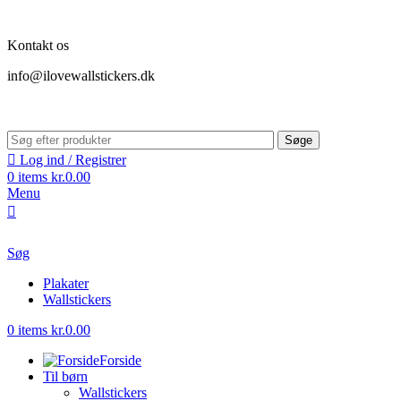
Kontakt os
info@ilovewallstickers.dk
Søge
Log ind / Registrer
0
items
kr.
0.00
Menu
Søg
Plakater
Wallstickers
0
items
kr.
0.00
Forside
Til børn
Wallstickers