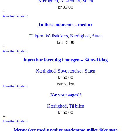
Kærlighed
,
All-around
,
Stuen
kr.
35.00
Hurtigvisning
In these moments – med ur
Til børn
,
Wallstickers
,
Kærlighed
,
Stuen
kr.
215.00
Hurtigvisning
Ingen har lovet dig i morgen – Så nyd idag
Kærlighed
,
Soveværelset
,
Stuen
Dette vare har flere varianter. Mulighederne kan vælges på
kr.
60.00
varesiden
Hurtigvisning
Kæreste søges!!
Kærlighed
,
Til bilen
kr.
60.00
Hurtigvisning
Mennesker med usynlige sygdomme spiller ikke syge