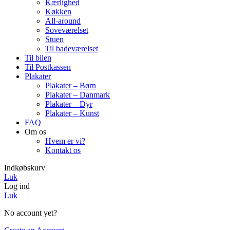
Kærlighed
Køkken
All-around
Soveværelset
Stuen
Til badeværelset
Til bilen
Til Postkassen
Plakater
Plakater – Børn
Plakater – Danmark
Plakater – Dyr
Plakater – Kunst
FAQ
Om os
Hvem er vi?
Kontakt os
Indkøbskurv
Luk
Log ind
Luk
No account yet?