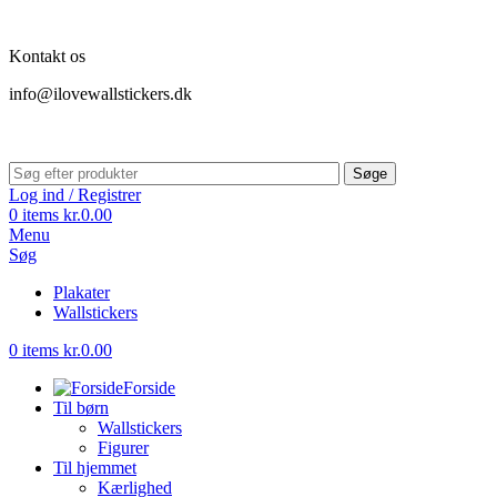
Kontakt os
info@ilovewallstickers.dk
Søge
Log ind / Registrer
0
items
kr.
0.00
Menu
Søg
Plakater
Wallstickers
0
items
kr.
0.00
Forside
Til børn
Wallstickers
Figurer
Til hjemmet
Kærlighed