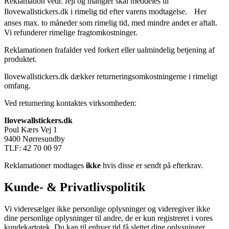
Reklamation vedr. fejl og mangler skal meddeles til
Ilovewallstickers.dk i rimelig tid efter varens modtagelse. Her
anses max. to måneder som rimelig tid, med mindre andet er aftalt.
Vi refunderer rimelige fragtomkostninger.
Reklamationen frafalder ved forkert eller ualmindelig betjening af
produktet.
Ilovewallstickers.dk dækker returneringsomkostningerne i rimeligt
omfang.
Ved returnering kontaktes virksomheden:
Ilovewallstickers.dk
Poul Kærs Vej 1
9400 Nørresundby
TLF: 42 70 00 97
Reklamationer modtages
ikke
hvis disse er sendt på efterkrav.
Kunde- & Privatlivspolitik
Vi videresælger ikke personlige oplysninger og videregiver ikke
dine personlige oplysninger til andre, de er kun registreret i vores
kundekartotek. Du kan til enhver tid få slettet dine oplysninger.