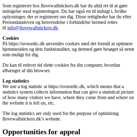
Som registreret hos Ilovewallstickers.dk har du altid ret til at gøre
indsigelse mod registreringen. Du har også ret til indsigt i, hvilke
oplysninger, der er registreret om dig. Disse rettigheder har du efter
Persondataloven og henvendelse i forbindelse hermed rettes
til
info@ilovewallstickers.dk
.
Cookies
På https://uvnordic.dk anvendes cookies med det formål at optimere
hjemmesiden og dets funktionalitet, og dermed gøre besøget så nemt
som muligt for dig.
Du kan til enhver tid slette cookies fra din computer, hvordan
afhænger af din browser.
Log statistics
We use a log statistic at https://uvnordic.dk, which means that a
statistics system collects information that can give a statistical picture
of how many visitors we have, where they come from and where on
the website it is left on, etc.
The log statistics are only used for the purpose of optimizing
Ilovewallstickers.dk’s website.
Opportunities for appeal