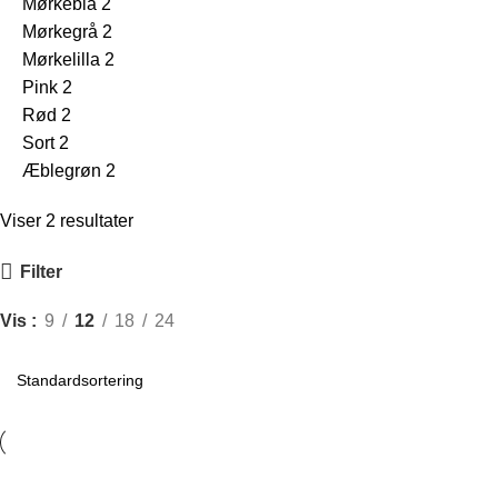
Mørkeblå
2
Mørkegrå
2
Mørkelilla
2
Pink
2
Rød
2
Sort
2
Æblegrøn
2
Viser 2 resultater
Filter
Vis
9
12
18
24