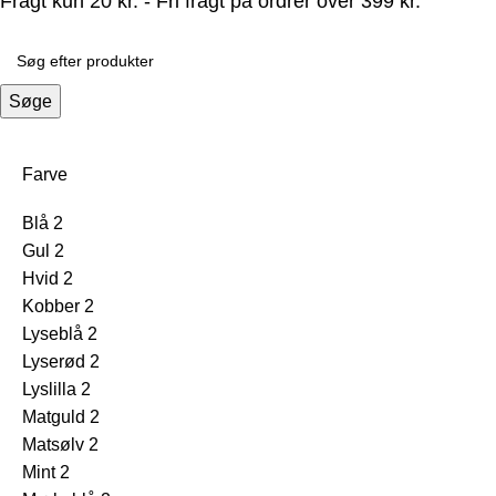
Fragt kun 20 kr. - Fri fragt på ordrer over 399 kr.
Søge
Farve
Blå
2
Gul
2
Hvid
2
Kobber
2
Lyseblå
2
Lyserød
2
Lyslilla
2
Matguld
2
Matsølv
2
Mint
2