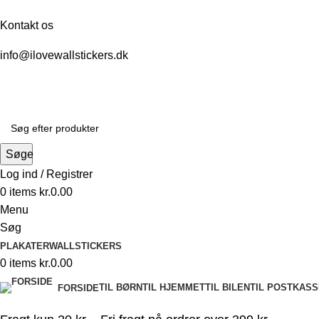
Kontakt os
info@ilovewallstickers.dk
Søge
Log ind / Registrer
0
items
kr.
0.00
Menu
Søg
PLAKATER
WALLSTICKERS
0
items
kr.
0.00
TIL BØRN
TIL HJEMMET
TIL BILEN
TIL POSTKAS
FORSIDE