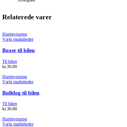
Relaterede varer
Hurtigvisning
Dette
Vælg muligheder
vare
har
Boxer til bilen
flere
varianter.
Til bilen
Mulighederne
kr.
30.00
kan
vælges
Hurtigvisning
på
Dette
Vælg muligheder
varesiden
vare
har
Bulldog til bilen
flere
varianter.
Til bilen
Mulighederne
kr.
30.00
kan
vælges
Hurtigvisning
på
Dette
Vælg muligheder