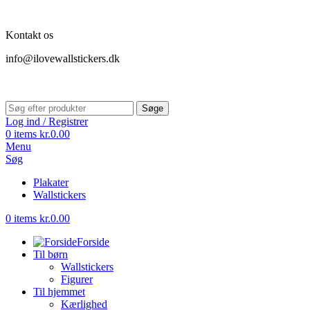
Kontakt os
info@ilovewallstickers.dk
Søge
Log ind / Registrer
0
items
kr.
0.00
Menu
Søg
Plakater
Wallstickers
0
items
kr.
0.00
Forside
Til børn
Wallstickers
Figurer
Til hjemmet
Kærlighed