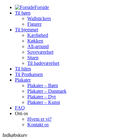
Forside
Til børn
Wallstickers
Figurer
Til hjemmet
Kærlighed
Køkken
All-around
Soveværelset
Stuen
Til badeværelset
Til bilen
Til Postkassen
Plakater
Plakater – Børn
Plakater – Danmark
Plakater – Dyr
Plakater – Kunst
FAQ
Om os
Hvem er vi?
Kontakt os
Indkøbskurv