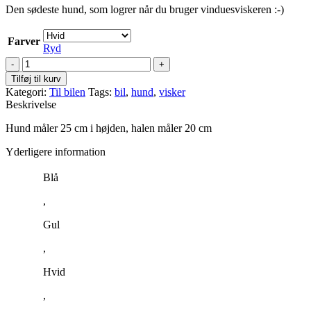
Den sødeste hund, som logrer når du bruger vinduesviskeren :-)
Farver
Ryd
Hund
til
Tilføj til kurv
bilen
Kategori:
Til bilen
Tags:
bil
,
hund
,
visker
med
Beskrivelse
viskerhale
antal
Hund måler 25 cm i højden, halen måler 20 cm
Yderligere information
Blå
,
Gul
,
Hvid
,