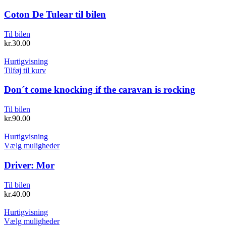
varesiden
vare
har
Coton De Tulear til bilen
flere
varianter.
Til bilen
Mulighederne
kr.
30.00
kan
vælges
Hurtigvisning
på
Tilføj til kurv
varesiden
Don´t come knocking if the caravan is rocking
Til bilen
kr.
90.00
Hurtigvisning
Dette
Vælg muligheder
vare
har
Driver: Mor
flere
varianter.
Til bilen
Mulighederne
kr.
40.00
kan
vælges
Hurtigvisning
på
Dette
Vælg muligheder