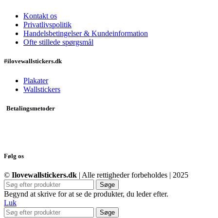
varesiden
Kontakt os
Privatlivspolitik
Handelsbetingelser & Kundeinformation
Ofte stillede spørgsmål
#ilovewallstickers.dk
Plakater
Wallstickers
Betalingsmetoder
Følg os
©
Ilovewallstickers.dk
| Alle rettigheder forbeholdes | 2025
Søge
Begynd at skrive for at se de produkter, du leder efter.
Luk
Søge