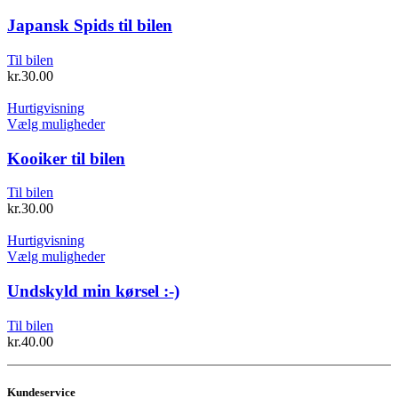
varesiden
vare
har
Japansk Spids til bilen
flere
varianter.
Til bilen
Mulighederne
kr.
30.00
kan
vælges
Hurtigvisning
på
Dette
Vælg muligheder
varesiden
vare
har
Kooiker til bilen
flere
varianter.
Til bilen
Mulighederne
kr.
30.00
kan
vælges
Hurtigvisning
på
Dette
Vælg muligheder
varesiden
vare
har
Undskyld min kørsel :-)
flere
varianter.
Til bilen
Mulighederne
kr.
40.00
kan
vælges
på
Kundeservice