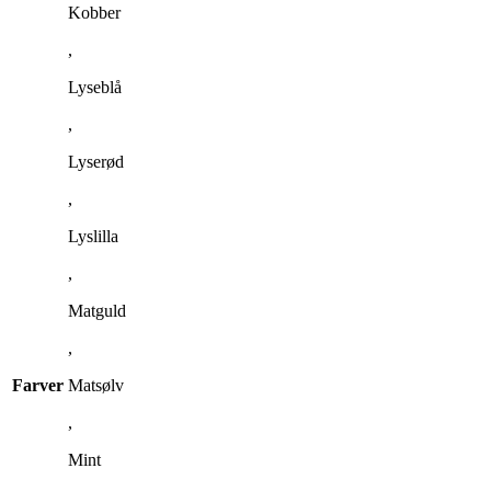
Kobber
,
Lyseblå
,
Lyserød
,
Lyslilla
,
Matguld
,
Farver
Matsølv
,
Mint