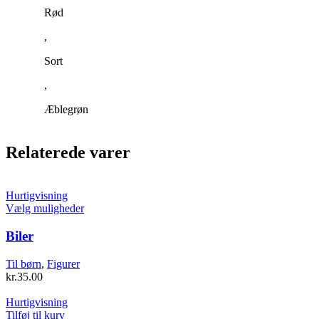
Rød
,
Sort
,
Æblegrøn
Relaterede varer
Hurtigvisning
Dette
Vælg muligheder
vare
har
Biler
flere
varianter.
Til børn
,
Figurer
Mulighederne
kr.
35.00
kan
vælges
Hurtigvisning
på
Tilføj til kurv