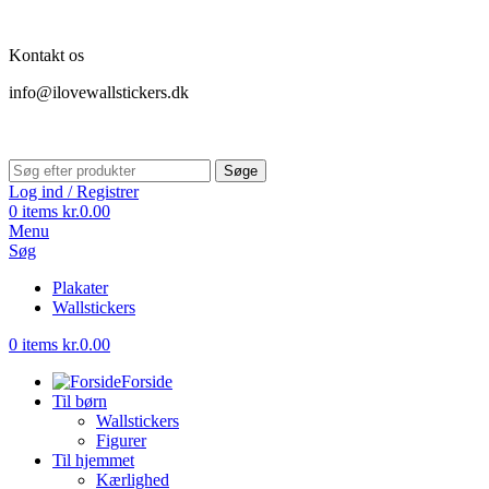
Kontakt os
info@ilovewallstickers.dk
Søge
Log ind / Registrer
0
items
kr.
0.00
Menu
Søg
Plakater
Wallstickers
0
items
kr.
0.00
Forside
Til børn
Wallstickers
Figurer
Til hjemmet
Kærlighed