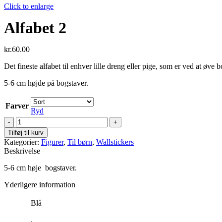
Click to enlarge
Alfabet 2
kr.
60.00
Det fineste alfabet til enhver lille dreng eller pige, som er ved at øve b
5-6 cm højde på bogstaver.
Farver
Ryd
Alfabet
2
Tilføj til kurv
antal
Kategorier:
Figurer
,
Til børn
,
Wallstickers
Beskrivelse
5-6 cm høje bogstaver.
Yderligere information
Blå
,