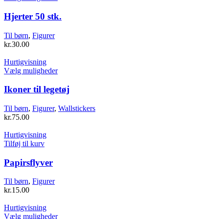
varesiden
vare
har
Hjerter 50 stk.
flere
varianter.
Til børn
,
Figurer
Mulighederne
kr.
30.00
kan
vælges
Hurtigvisning
på
Dette
Vælg muligheder
varesiden
vare
har
Ikoner til legetøj
flere
varianter.
Til børn
,
Figurer
,
Wallstickers
Mulighederne
kr.
75.00
kan
vælges
Hurtigvisning
på
Tilføj til kurv
varesiden
Papirsflyver
Til børn
,
Figurer
kr.
15.00
Hurtigvisning
Dette
Vælg muligheder