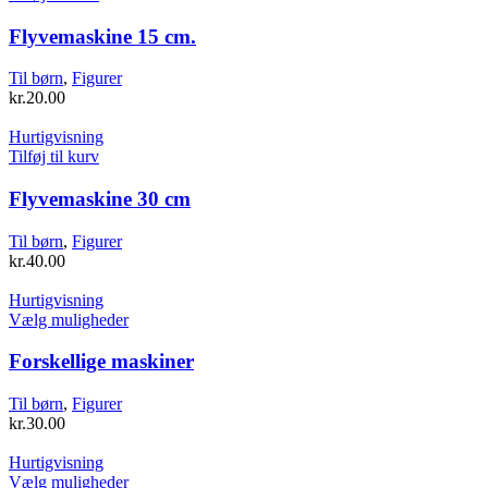
varesiden
Flyvemaskine 15 cm.
Til børn
,
Figurer
kr.
20.00
Hurtigvisning
Tilføj til kurv
Flyvemaskine 30 cm
Til børn
,
Figurer
kr.
40.00
Hurtigvisning
Dette
Vælg muligheder
vare
har
Forskellige maskiner
flere
varianter.
Til børn
,
Figurer
Mulighederne
kr.
30.00
kan
vælges
Hurtigvisning
på
Dette
Vælg muligheder