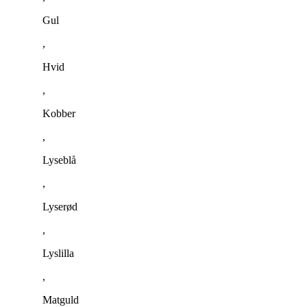
Gul
,
Hvid
,
Kobber
,
Lyseblå
,
Lyserød
,
Lyslilla
,
Matguld