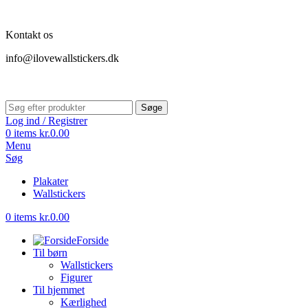
Kontakt os
info@ilovewallstickers.dk
Søge
Log ind / Registrer
0
items
kr.
0.00
Menu
Søg
Plakater
Wallstickers
0
items
kr.
0.00
Forside
Til børn
Wallstickers
Figurer
Til hjemmet
Kærlighed