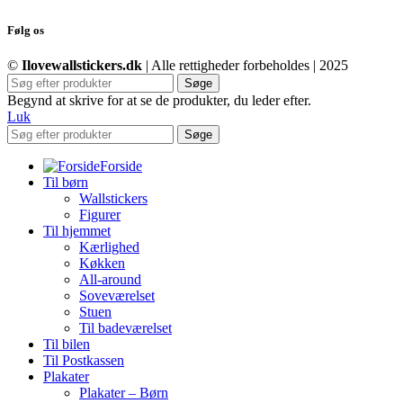
Følg os
©
Ilovewallstickers.dk
| Alle rettigheder forbeholdes | 2025
Søge
Begynd at skrive for at se de produkter, du leder efter.
Luk
Søge
Forside
Til børn
Wallstickers
Figurer
Til hjemmet
Kærlighed
Køkken
All-around
Soveværelset
Stuen
Til badeværelset
Til bilen
Til Postkassen
Plakater
Plakater – Børn