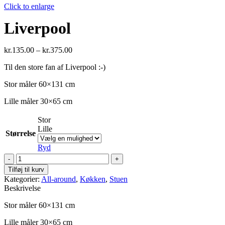
Click to enlarge
Liverpool
kr.
135.00
–
kr.
375.00
Til den store fan af Liverpool :-)
Stor måler 60×131 cm
Lille måler 30×65 cm
Stor
Lille
Størrelse
Ryd
Liverpool
antal
Tilføj til kurv
Kategorier:
All-around
,
Køkken
,
Stuen
Beskrivelse
Stor måler 60×131 cm
Lille måler 30×65 cm