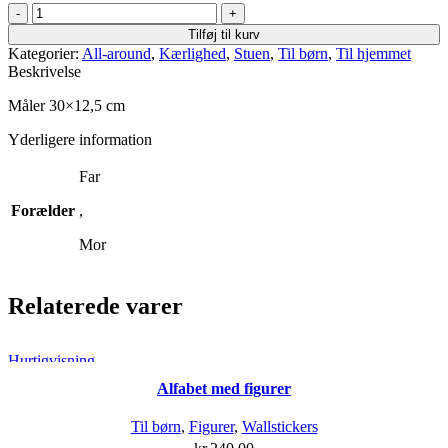
Tilføj til kurv
Kategorier:
All-around
,
Kærlighed
,
Stuen
,
Til børn
,
Til hjemmet
Beskrivelse
Måler 30×12,5 cm
Yderligere information
Far
Forælder
,
Mor
Relaterede varer
Hurtigvisning
Alfabet med figurer
Til børn
,
Figurer
,
Wallstickers