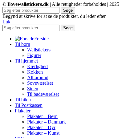
©
Ilovewallstickers.dk
| Alle rettigheder forbeholdes | 2025
Søge
Begynd at skrive for at se de produkter, du leder efter.
Luk
Søge
Forside
Til børn
Wallstickers
Figurer
Til hjemmet
Kærlighed
Køkken
All-around
Soveværelset
Stuen
Til badeværelset
Til bilen
Til Postkassen
Plakater
Plakater – Børn
Plakater – Danmark
Plakater – Dyr
Plakater – Kunst