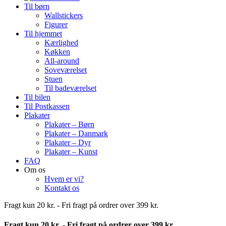
Til børn
Wallstickers
Figurer
Til hjemmet
Kærlighed
Køkken
All-around
Soveværelset
Stuen
Til badeværelset
Til bilen
Til Postkassen
Plakater
Plakater – Børn
Plakater – Danmark
Plakater – Dyr
Plakater – Kunst
FAQ
Om os
Hvem er vi?
Kontakt os
Fragt kun 20 kr. - Fri fragt på ordrer over 399 kr.
Fragt kun 20 kr. - Fri fragt på ordrer over 399 kr.