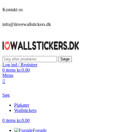
Kontakt os
info@ilovewallstickers.dk
Søge
Log ind / Registrer
0
items
kr.
0.00
Menu
Søg
Plakater
Wallstickers
0
items
kr.
0.00
Forside