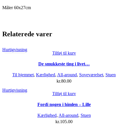
Måler 60x27cm
Relaterede varer
Hurtigvisning
Tilføj til kurv
De smukkeste ting i livet…
Til hjemmet
,
Kærlighed
,
All-around
,
Soveværelset
,
Stuen
kr.
80.00
Hurtigvisning
Tilføj til kurv
Fordi nogen i himlen – Lille
Kærlighed
,
All-around
,
Stuen
kr.
105.00