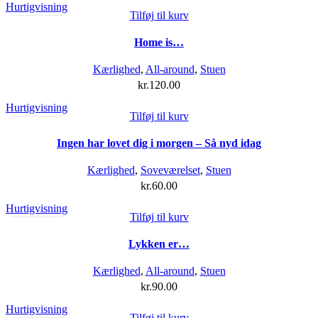
Hurtigvisning
Tilføj til kurv
Home is…
Kærlighed
,
All-around
,
Stuen
kr.
120.00
Hurtigvisning
Tilføj til kurv
Ingen har lovet dig i morgen – Så nyd idag
Kærlighed
,
Soveværelset
,
Stuen
kr.
60.00
Hurtigvisning
Tilføj til kurv
Lykken er…
Kærlighed
,
All-around
,
Stuen
kr.
90.00
Hurtigvisning
Tilføj til kurv