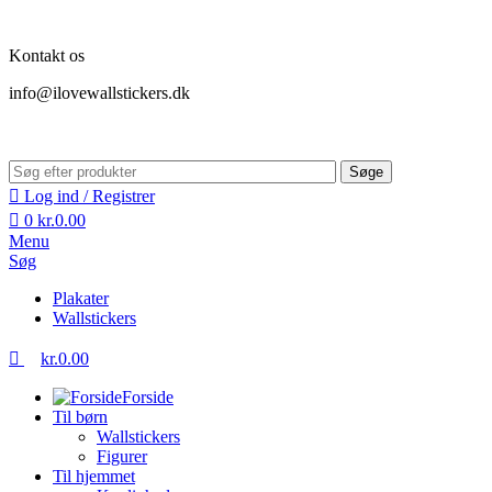
0
Kontakt os
info@ilovewallstickers.dk
Søge
Log ind / Registrer
0
kr.
0.00
Menu
Søg
Plakater
Wallstickers
kr.
0.00
Forside
Til børn
Wallstickers
Figurer
Til hjemmet